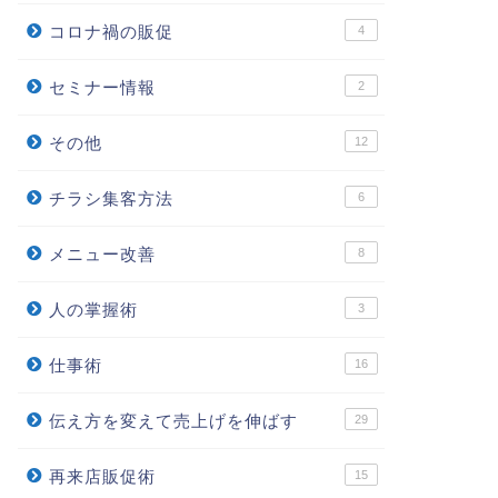
コロナ禍の販促
4
セミナー情報
2
その他
12
チラシ集客方法
6
メニュー改善
8
人の掌握術
3
仕事術
16
伝え方を変えて売上げを伸ばす
29
再来店販促術
15