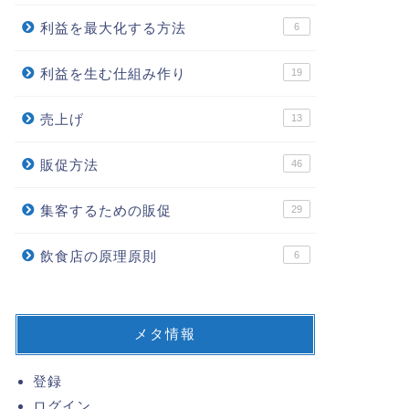
利益を最大化する方法
6
利益を生む仕組み作り
19
売上げ
13
販促方法
46
集客するための販促
29
飲食店の原理原則
6
メタ情報
登録
ログイン