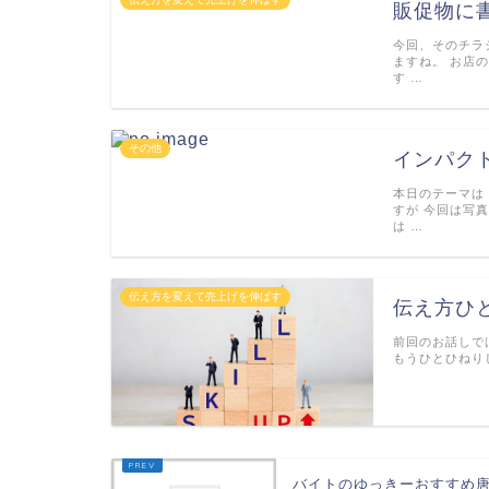
販促物に
今回、そのチラ
ますね。 お店
す …
その他
インパク
本日のテーマは
すが 今回は写
は …
伝え方を変えて売上げを伸ばす
伝え方ひ
前回のお話しで
もうひとひねり
バイトのゆっきーおすすめ