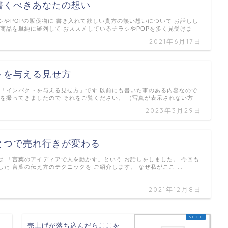
書くべきあなたの想い
シやPOPの販促物に 書き入れて欲しい貴方の熱い想いについて お話しし
の商品を単純に羅列して おススメしているチラシやPOPを多く見受けま
2021年6月17日
トを与える見せ方
 「インパクトを与える見せ方」です 以前にも書いた事のある内容なので
真を撮ってきましたので それをご覧ください。 （写真が表示されない方
2023年3月29日
とつで売れ行きが変わる
は 「言葉のアイディアで人を動かす」という お話しをしました。 今回も
した 言葉の伝え方のテクニックを ご紹介します。 なぜ私がここ …
2021年12月8日
唐
売上げが落ち込んだらここを