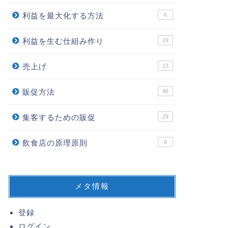
利益を最大化する方法
6
利益を生む仕組み作り
19
売上げ
13
販促方法
46
集客するための販促
29
飲食店の原理原則
6
メタ情報
登録
ログイン