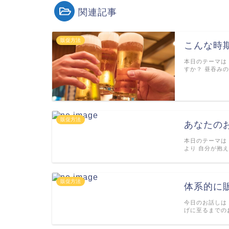
関連記事
販促方法
こんな時
本日のテーマは
すか？ 昼吞み
販促方法
あなたの
本日のテーマは
より 自分が抱
販促方法
体系的に
今日のお話しは
げに至るまでの