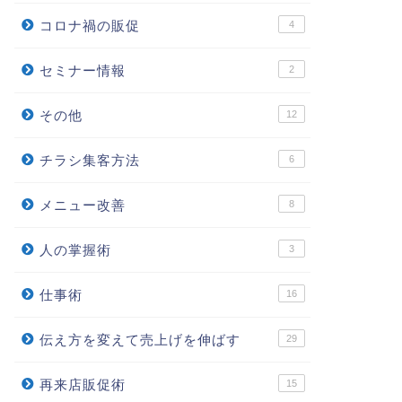
コロナ禍の販促
4
セミナー情報
2
その他
12
チラシ集客方法
6
メニュー改善
8
人の掌握術
3
仕事術
16
伝え方を変えて売上げを伸ばす
29
再来店販促術
15