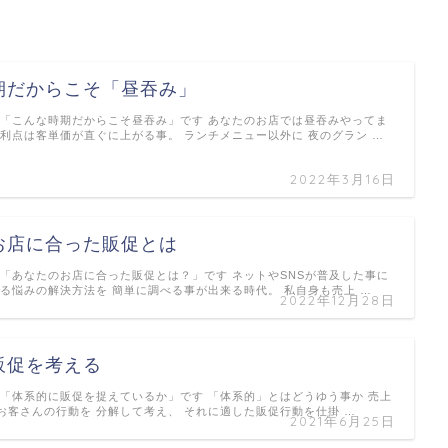
期だからこそ「昼吞み」
 「こんな時期だからこそ昼吞み」です あなたのお店では昼吞みやってま
の利点は客単価が直ぐに上がる事。 ランチメニュー以外に 夜のグラン …
2022年3月16日
お店に合った販促とは
 「あなたのお店に合った販促とは？」です ネットやSNSが普及した事に
える悩みの解決方法を 簡単に調べる事が出来る時代。 私自身も売上 …
2022年12月28日
販促を考える
 「体系的に販促を捉えているか」です 「体系的」とはどうゆう事か 売上
お客さんの行動を 分解して考え、 それに適した販促行動を仕掛 …
2021年6月25日