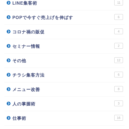
LINE集客術
11
POPで今すぐ売上げを伸ばす
6
コロナ禍の販促
4
セミナー情報
2
その他
12
チラシ集客方法
6
メニュー改善
8
人の掌握術
3
仕事術
16